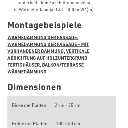
unterhalb dem Zuschüttungsniveau
Wärmeleitfähigkeit λD = 0,036 W/(m)
Montagebeispiele
WÄRMEDÄMMUNG DER FASSADE,
WÄRMEDÄMMUNG DER FASSADE – MIT
VORHANDENER DÄMMUNG,
VERTIKALE
ABDICHTUNG AUF HOLZUNTERGRUND –
FERTIGHÄUSER,
BALKON/TERRASSE
WÄRMEDÄMMUNG
Dimensionen
Dicke der Platten
2 cm - 25 cm
Größe der Platten
100 × 50 cm