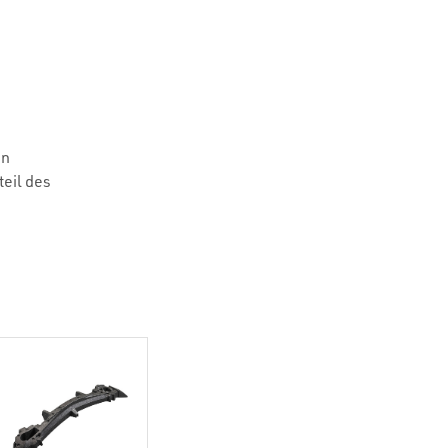
en
teil des