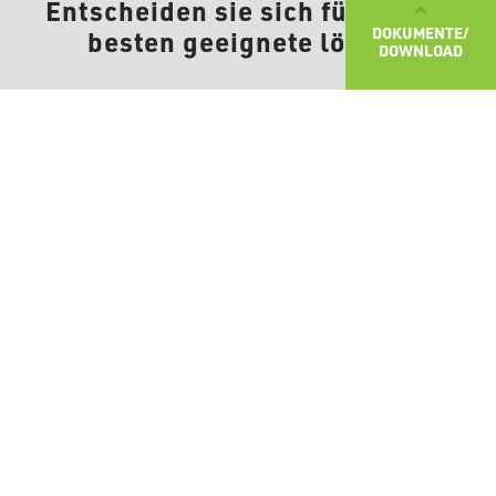
Entscheiden sie sich für die am
DOKUMENTE/
besten geeignete lösung
DOWNLOAD
Unter den erprobten, angewandten Lösungen finden Sie
sicher einige, die gut zu Ihrem Projekt passen oder die
als Ausgangspunkt für die Entwicklung neuer Lösungen
dienen.
FILTER
2
results
TERRASSEN UND
STEILDÄCHER
BALKONE