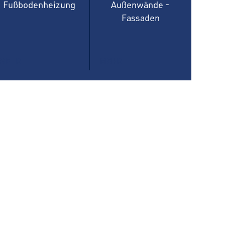
Fußbodenheizung
Außenwände -
Fassaden
MEHR
MEHR