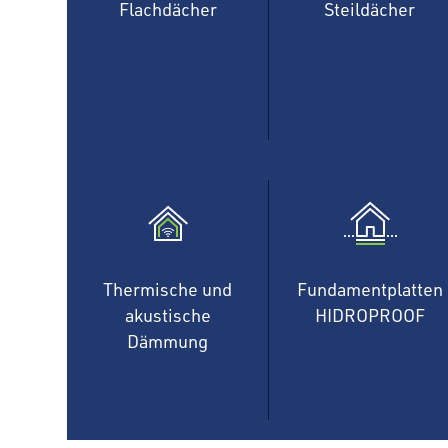
Flachdächer
Steildächer
MEHR
MEHR
Thermische und
Fundamentplatten
akustische
HIDROPROOF
Dämmung
MEHR
MEHR