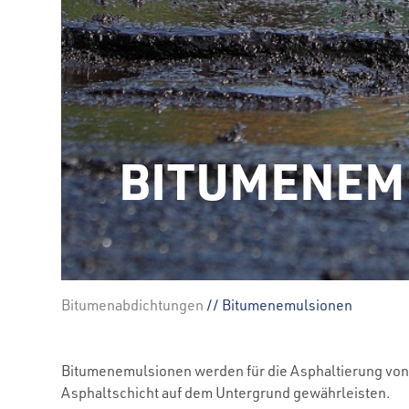
BITUMENEM
Bitumenabdichtungen
// Bitumenemulsionen
Bitumenemulsionen werden für die Asphaltierung von 
Asphaltschicht auf dem Untergrund gewährleisten.