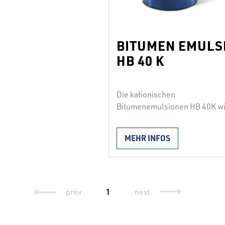
BITUMEN EMULS
HB 40 K
Die kationischen
Bitumenemulsionen HB 40K wi
zum vorhergehenden Bespritz
vor der heißen Asphaltierung a
MEHR INFOS
Haftbrϋcken zur Sicherstellun
des Schicht- und
Lagenverbundes verwendet. 
Produkt wird durch Spritzen
aufgebracht und ist gemäß SIS
1
prev
next
EN 13808 und SIST 1036.