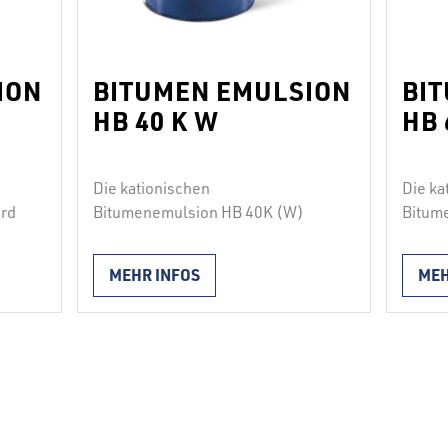
ION
BITUMEN EMULSION
BI
HB 40 K W
HB 
Die kationischen
Die ka
rd
Bitumenemulsion HB 40K (W)
Bitum
en
wird zum vorhergehenden
wird 
ls
Bespritzen vor der heißen
Bespri
MEHR INFOS
MEH
g
Asphaltierung als Haftbrϋcke zur
Asphal
Sicherstellung des Schicht- und
Sicher
Das
Lagenverbundes verwendet. Das
Lagen
Erzeugnis wird durch Spritzen
Erzeug
T
aufgebracht. Aufgrund seiner
aufgeb
adaptierten Eigenschaften kann
kation
sie auch in der kälteren
ein Di