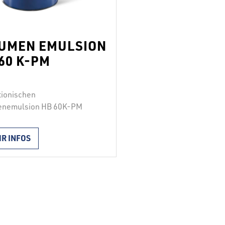
TUMEN EMULSION
60 K-PM
tionischen
enemulsion HB 60K-PM
zum vorhergehenden
tzen vor der heißen
R INFOS
tierung als Haftbrϋcke zur
stellung des Schicht- und
verbundes verwendet. Das
nis wird durch Spritzen
racht. Die bituminösen
ische Polymeremulsion ist
spersionssystem, das mit