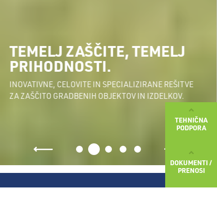
ZA
VL
MELJ ZAŠČITE, TEMELJ
IHODNOSTI.
NAPR
MATE
TIVNE, CELOVITE IN SPECIALIZIRANE REŠITVE
AŠČITO GRADBENIH OBJEKTOV IN IZDELKOV.
PRI
TEHNIČNA
PODPORA
DOKUMENTI /
PRENOSI
Novice