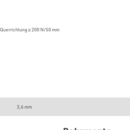
 Querrichtung
≥
20
0 N/50 mm
3,6 mm