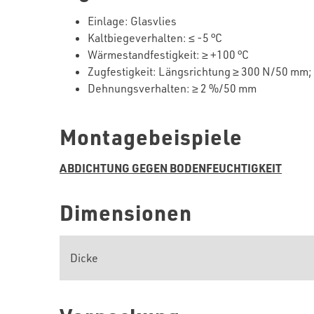
Einlage
:
Glasvlies
Kaltbiegeverhalten
:
≤
-5
°C
Wärmestandfestigkeit:
≥
+
10
0 °C
Zugfestigkeit: Längsrichtung
≥
30
0 N/50 mm;
Dehnungsverhalten:
≥
2
%/50 mm
Montagebeispiele
ABDICHTUNG GEGEN BODENFEUCHTIGKEIT
Dimensionen
Dicke