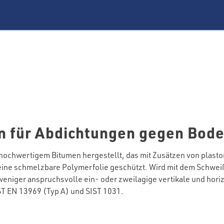
 für Abdichtungen gegen Bode
chwertigem Bitumen hergestellt, das mit Zusätzen von plastome
ch eine schmelzbare Polymerfolie geschützt. Wird mit dem Schwei
 weniger anspruchsvolle ein- oder zweilagige vertikale und ho
T EN 13969 (Typ A) und SIST 1031.