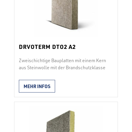
DRVOTERM DTO2 A2
Zweischichtige Bauplatten mit einem Kern
aus Steinwolle mit der Brandschutzklasse
A2 DRVOTERM DTO2 setzt sich aus
Steinwollsegmenten (die Steinwollfasern
MEHR INFOS
stehen vertikal zur Plattenoberfläche)
und einer Schicht mineralisierter
Holzwolle zusammen; ein zementäres
Bindemittel und Zusatzstoffe verbinden
Holzwolle und Kern zu einer kompakten
Einheit. Die Oberfläche bietet eine hohe
mechanische Beständigkeit und eine