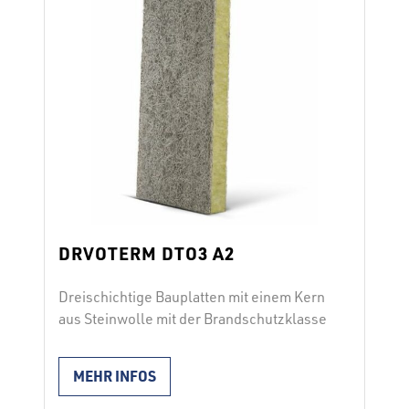
ausgezeichnete Haftung auf Mörtel, …
Continued
DRVOTERM DTO3 A2
Dreischichtige Bauplatten mit einem Kern
aus Steinwolle mit der Brandschutzklasse
A2 DRVOTERM DTO3 A2 setzt sich aus
Steinwollsegmenten (die Steinwollfasern
MEHR INFOS
stehen vertikal zur Plattenoberfläche)
und zwei Schichten mineralisierter