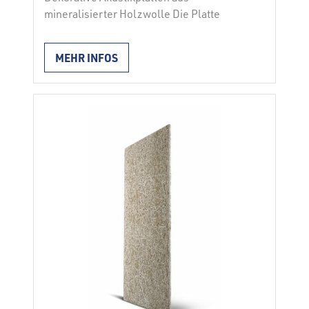
mineralisierter Holzwolle Die Platte
DRVOLIT AKUSTIK ist aus mineralisierter
Holzwolle von besonders feiner Struktur
MEHR INFOS
hergestellt, die mit Zementbindemittel
und Zusatzstoffen zu einer kompakten
Einheit verbunden wird. Durch das
Mineralisierungsverfahren wird der
Brandwiderstand der Holzwolle erheblich
erhöht. Wegen der porösen Innenstruktur
und der Oberflächenform ist sie ein
vorzüglicher Isolator in
Schallschutzsystemen. Während des …
Continued