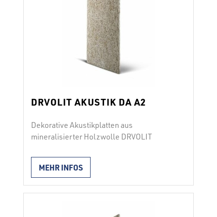
Vorzügliche …
Continued
DRVOLIT AKUSTIK DA A2
Dekorative Akustikplatten aus
mineralisierter Holzwolle DRVOLIT
AKUSTIK DA A2 besteht aus
mineralisierter Holzwolle mit sehr feiner
MEHR INFOS
Struktur, die mit zementären Bindemitteln
und Zusatzstoffen zu einer kompakten
Einheit verbunden ist. Der
Mineralisierungsprozess erhöht die