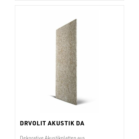
Holzwolle zusammen; zementäre
Bindemittel und Zusatzstoffe verbinden
Holzwolle und Kern zu einer kompakten
Einheit. Die Oberfläche bietet eine hohe
mechanische Beständigkeit und eine
ausgezeichnete Haftung auf Mörtel, …
Continued
DRVOLIT AKUSTIK DA
Dekorative Akustikplatten aus