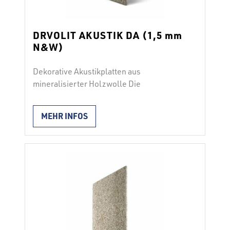
DRVOLIT AKUSTIK DA (1,5 mm
N&W)
Dekorative Akustikplatten aus
mineralisierter Holzwolle Die
einschichtige Leichtbauplatte ist aus
mineralisierter Holzwolle (WW)
MEHR INFOS
hergestellt, die mit dem
Zementbindemittel und den Zusatzstoffen
zu einer kompakten Einheit verbunden ist.
Durch das Mineralisierungsverfahren wird
das Brandverhalten der Holzwolle
erheblich erhöht. Aufgrund ihrer porösen
Innenstruktur und ihrer Oberflächenform
ist sie ein ausgezeichneter Isolator in den
Schallschutzsystemen. Eigenschaften