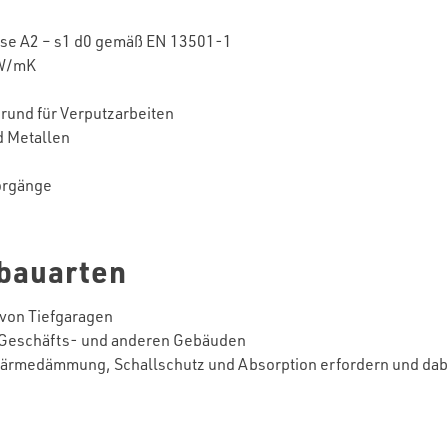
se A2 – s1 d0 gemäß EN 13501-1
 W/mK
grund für Verputzarbeiten
d Metallen
orgänge
nbauarten
von Tiefgaragen
Geschäfts- und anderen Gebäuden
ärmedämmung, Schallschutz und Absorption erfordern und dabe