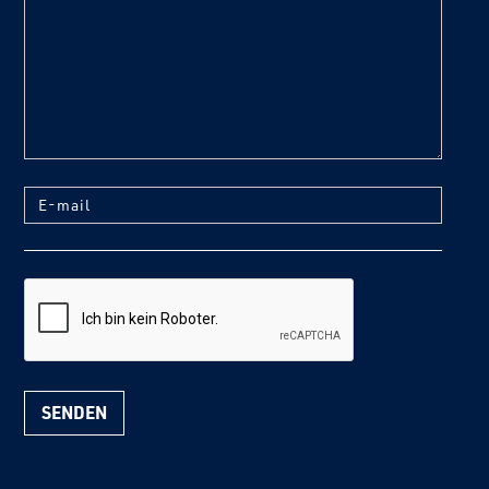
text
E-mail
reCaptcha