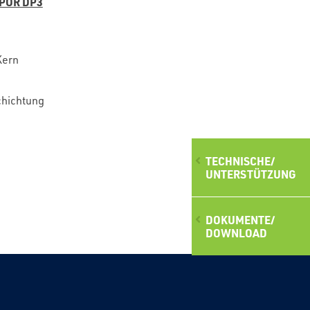
POR DP3
Kern
chichtung
TECHNISCHE/
UNTERSTÜTZUNG
DOKUMENTE/
DOWNLOAD