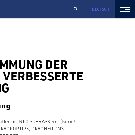
DEUTSCH
MMUNG DER
– VERBESSERTE
NG
ung
latten mit NEO SUPRA-Kern, (Kern λ =
 DRVOPOR DP3, DRVONEO DN3