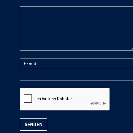
text
E-mail
reCaptcha