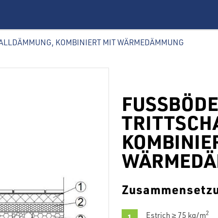
CHALLDÄMMUNG, KOMBINIERT MIT WÄRMEDÄMMUNG
FUSSBÖDE
TRITTSCH
KOMBINIE
WÄRMEDÄ
Zusammensetz
2
Estrich ≥ 75 kg/m