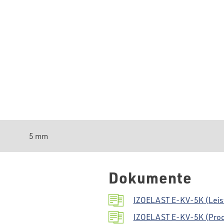
5 mm
Dokumente
IZOELAST E-KV-5K (Leis
IZOELAST E-KV-5K (Prod