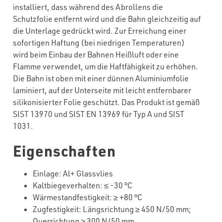
installiert, dass während des Abrollens die
Schutzfolie entfernt wird und die Bahn gleichzeitig auf
die Unterlage gedrückt wird. Zur Erreichung einer
sofortigen Haftung (bei niedrigen Temperaturen)
wird beim Einbau der Bahnen Heißluft oder eine
Flamme verwendet, um die Haftfähigkeit zu erhöhen.
Die Bahn ist oben mit einer dünnen Aluminiumfolie
laminiert, auf der Unterseite mit leicht entfernbarer
silikonisierter Folie geschützt. Das Produkt ist gemäß
SIST 13970 und SIST EN 13969 für Typ A und SIST
1031.
Eigenschaften
Einlage
: Al+
Glassvlies
Kaltbiegeverhalten
:
≤
-30
°C
Wärmestandfestigkeit:
≥
+
80
°C
Zugfestigkeit: Längsrichtung
≥
45
0 N/50 mm;
Querrichtung
≥
30
0 N/50 mm