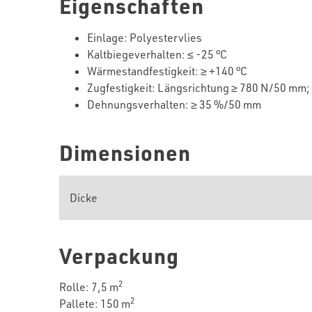
Eigenschaften
Einlage
:
Polyestervlies
Kaltbiegeverhalten
: ≤ -25 °C
Wärmestandfestigkeit
: ≥ +
14
0 °C
Zugfestigkeit
:
Längsrichtung
≥
78
0 N/50 mm;
Dehnungsverhalten
: ≥ 35 %/50 mm
Dimensionen
Dicke
Verpackung
2
Rolle: 7,5 m
2
Pallete: 150 m