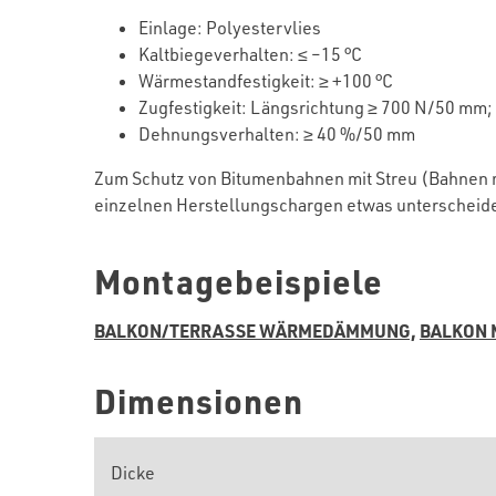
Einlage
: Polyestervlies
Kaltbiegeverhalten
: ≤ –
1
5 °C
Wärmestandfestigkeit
: ≥ +1
0
0 °C
Zugfestigkeit
:
Längsrichtung
≥
7
00 N/50 mm;
Dehnungsverhalten
: ≥ 40 %/50 mm
Zum Schutz von Bitumenbahnen mit Streu (Bahnen m
einzelnen Herstellungschargen etwas unterscheiden 
Montagebeispiele
BALKON/TERRASSE WÄRMEDÄMMUNG,
BALKON 
Dimensionen
Dicke