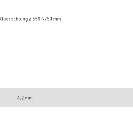
Querrichtung
≥
55
0 N/50 mm
4,2 mm