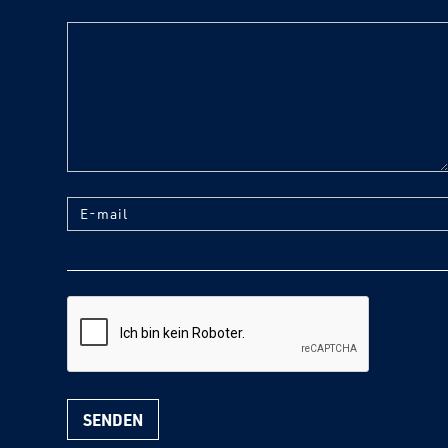
text
E-mail
reCaptcha